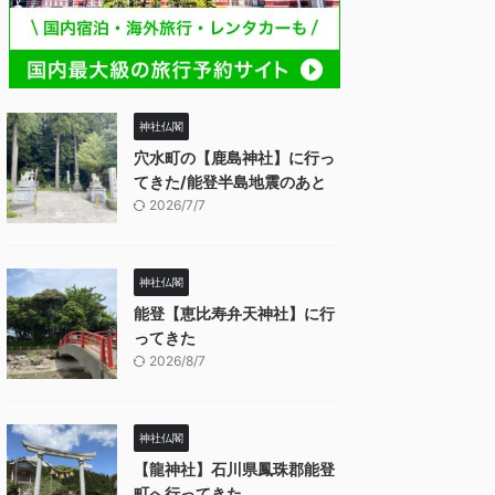
神社仏閣
穴水町の【鹿島神社】に行っ
てきた/能登半島地震のあと
2026/7/7
神社仏閣
能登【恵比寿弁天神社】に行
ってきた
2026/8/7
神社仏閣
【龍神社】石川県鳳珠郡能登
町へ行ってきた