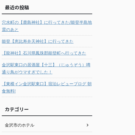
最近の投稿
穴水町の【鹿島神社】に行ってきた/能登半島地
震のあと
能登【恵比寿弁天神社】に行ってきた
【龍神社】石川県鳳珠郡能登町へ行ってきた
金沢駅東口の居酒屋【十三】（じゅうぞう）噂
通り鳥がウマすぎでした！
【東横イン金沢駅東口】宿泊レビューブログ 朝
食無料!
カテゴリー
金沢市のホテル