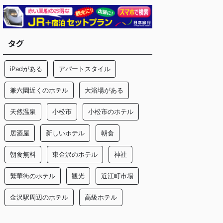
タグ
iPadがある
アパートスタイル
兼六園近くのホテル
大浴場がある
天然温泉
小松市
小松市のホテル
居酒屋
新しいホテル
朝食
朝食無料
東金沢のホテル
神社
繁華街のホテル
観光
近江町市場
金沢駅周辺のホテル
高級ホテル