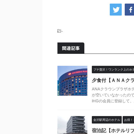
-
関連記事
プチ贅沢！ワンランク上のホ
夕食付【ＡＮＡク
ANAクラウンプラザホ
が空いていなかったので
IHGの会員に登録して、少
金沢駅周辺のホテル
お得！
宿泊記【ホテルリ