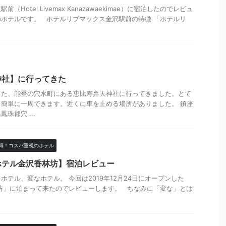
Hotel Livemax Kanazawaekimae）に宿泊したのでレビュ
ホテルです。 ホテルリブマックス金沢駅前の特徴 「ホテルリ
神社】に行ってきた
した、能登の穴水町にある恵比寿弁天神社に行ってきました。とて
簡単に一周できます。近くに車を止める場所がありました。 鎮座
鳳珠郡穴 ...
得！コスパ重視のホテル
ホテル金沢香林坊】宿泊レビュー
ホテル、変なホテル。 今回は2019年12月24日にオープンした
坊」に泊まって来たのでレビューします。 ちなみに「変な」とは