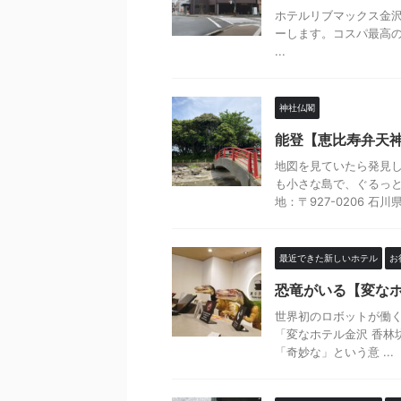
ホテルリブマックス金沢駅前（
ーします。コスパ最高の
...
神社仏閣
能登【恵比寿弁天
地図を見ていたら発見
も小さな島で、ぐるっと
地：〒927-0206 石川県
最近できた新しいホテル
お
恐竜がいる【変な
世界初のロボットが働く
「変なホテル金沢 香林
「奇妙な」という意 ...