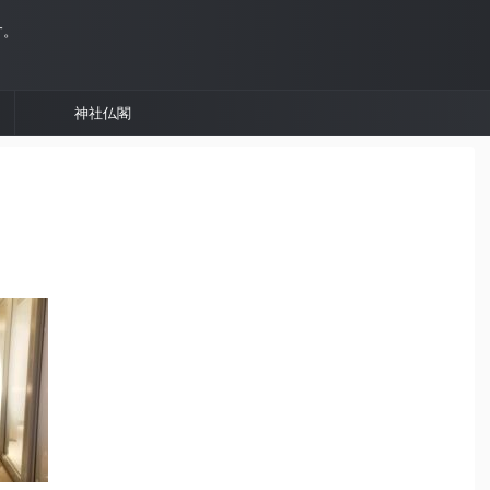
す。
神社仏閣