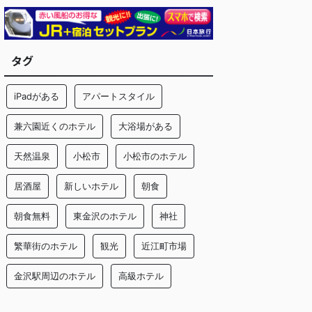
タグ
iPadがある
アパートスタイル
兼六園近くのホテル
大浴場がある
天然温泉
小松市
小松市のホテル
居酒屋
新しいホテル
朝食
朝食無料
東金沢のホテル
神社
繁華街のホテル
観光
近江町市場
金沢駅周辺のホテル
高級ホテル