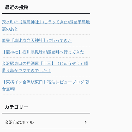
最近の投稿
穴水町の【鹿島神社】に行ってきた/能登半島地
震のあと
能登【恵比寿弁天神社】に行ってきた
【龍神社】石川県鳳珠郡能登町へ行ってきた
金沢駅東口の居酒屋【十三】（じゅうぞう）噂
通り鳥がウマすぎでした！
【東横イン金沢駅東口】宿泊レビューブログ 朝
食無料!
カテゴリー
金沢市のホテル