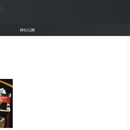
す。
神社仏閣