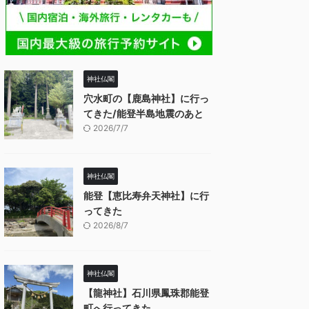
神社仏閣
穴水町の【鹿島神社】に行っ
てきた/能登半島地震のあと
2026/7/7
神社仏閣
能登【恵比寿弁天神社】に行
ってきた
2026/8/7
神社仏閣
【龍神社】石川県鳳珠郡能登
町へ行ってきた