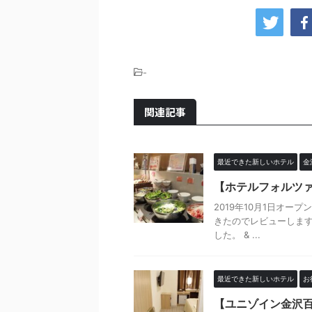
-
関連記事
最近できた新しいホテル
金
【ホテルフォルツ
2019年10月1日オープン
きたのでレビューします
した。 & ...
最近できた新しいホテル
お
【ユニゾイン金沢