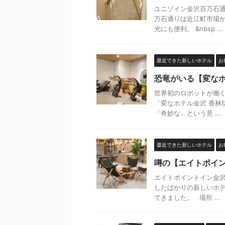
ユニゾイン金沢百万石通
万石通りは近江町市場
光にも便利。 &nbsp ...
最近できた新しいホテル
お
恐竜がいる【変な
世界初のロボットが働く
「変なホテル金沢 香林
「奇妙な」という意 ...
最近できた新しいホテル
お
噂の【エイトポイン
エイトポイントイン金沢
したばかりの新しいホテ
てきました。 場所 ...