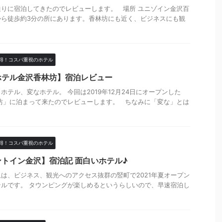
りに宿泊してきたのでレビューします。 場所 ユニゾイン金沢百
から徒歩約3分の所にあります。香林坊にも近く、ビジネスにも観
得！コスパ重視のホテル
ホテル金沢香林坊】宿泊レビュー
ホテル、変なホテル。 今回は2019年12月24日にオープンした
坊」に泊まって来たのでレビューします。 ちなみに「変な」とは
得！コスパ重視のホテル
トイン金沢】宿泊記 面白いホテル♪
は、ビジネス、観光へのアクセス抜群の竪町で2021年夏オープン
ルです。 タウンピングが楽しめるというらしいので、早速宿泊し