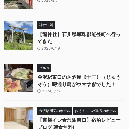
2026/8/7
神社仏閣
【龍神社】石川県鳳珠郡能登町へ行っ
てきた
2026/6/19
グルメ
金沢駅東口の居酒屋【十三】（じゅう
ぞう）噂通り鳥がウマすぎでした！
2024/1/22
金沢駅周辺のホテル
お得！コスパ重視のホテル
【東横イン金沢駅東口】宿泊レビュー
ブログ 朝食無料!